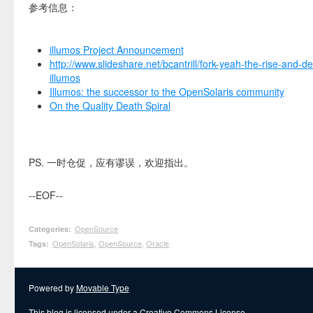
参考信息：
illumos Project Announcement
http://www.slideshare.net/bcantrill/fork-yeah-the-rise-and-d
illumos
Illumos: the successor to the OpenSolaris community
On the Quality Death Spiral
PS. 一时仓促，应有谬误，欢迎指出。
--EOF--
OpenSource
Categories
:
OpenSolaris
,
OpenSource
,
Oracle
Tags
:
Powered by
Movable Type
This blog is licensed under a
Creative Commons License
.