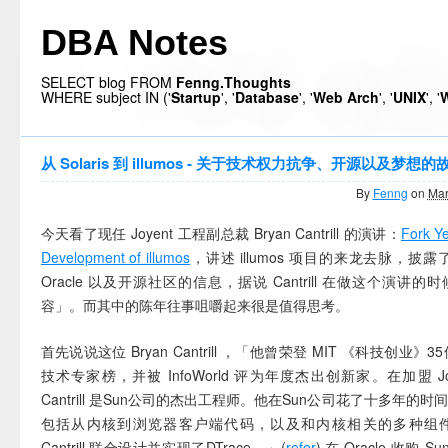
DBA Notes
SELECT blog FROM
Fenng.Thoughts
WHERE subject IN ('
Startup
', '
Database
', '
Web Arch
', '
UNIX
', '
W
从 Solaris 到 illumos - 关于技术权力抗争、开源以及梦想的
By
Fenng
on
Mar
今天看了现任 Joyent 工程副总裁 Bryan Cantrill 的演讲：
Fork Y
Development of illumos
，讲述 illumos 项目的来龙去脉，披露
Oracle 以及开源社区的信息，据说 Cantrill 在做这个演讲
容」。而其中的陈年往事咀嚼起来很是值得思考。
首先说说这位 Bryan Cantrill ，「他曾荣登 MIT 《科技创业》
技术专家榜，并被 InfoWorld 评为年度杰出创新家。在加盟 Jo
Cantrill 是Sun公司的杰出工程师。他在Sun公司花了十多年的
包括从内核到浏览器客户端代码，以及和内核相关的多种组
Cantrill 联合设计并实现了DTrace。」(
refer
) 在 Oracle 收购 Su