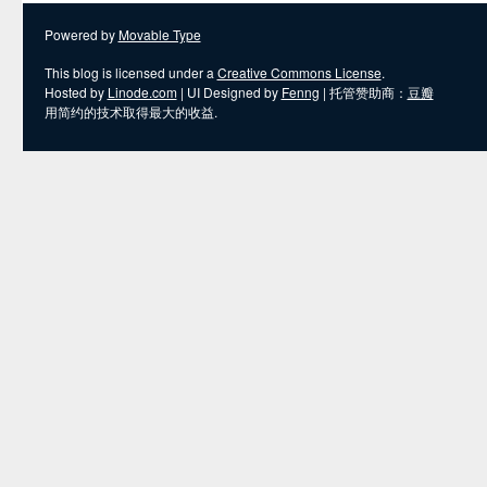
Powered by
Movable Type
This blog is licensed under a
Creative Commons License
.
Hosted by
Linode.com
| UI Designed by
Fenng
| 托管赞助商：
豆瓣
用简约的技术取得最大的收益.