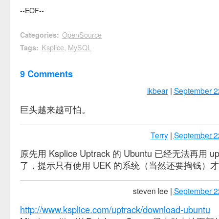
--EOF--
Categories
:
OpenSource
Tags
:
Ksplice
,
MySQL
9 Comments
ikbear
|
September 2
巨头越来越可怕。
Terry
|
September 2
原先用 Ksplice Uptrack 的 Ubuntu 已经无法再用 up
了，提示只有使用 UEK 的系统（当然还要掏钱）
steven lee
|
September 2
http://www.ksplice.com/uptrack/download-ubuntu